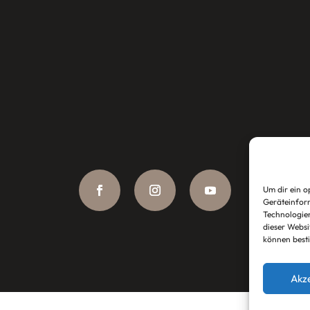
Um dir ein o
Geräteinform
Technologien
dieser Websi
können best
Akz