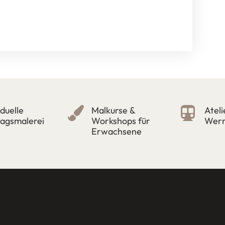
iduelle
Malkurse &
Ateli


ragsmalerei
Workshops für
Werr
Erwachsene