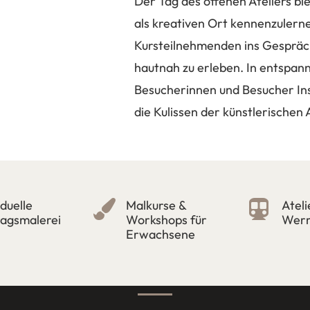
Der Tag des offenen Ateliers bie
als kreativen Ort kennenzulerne
Kursteilnehmenden ins Gesprä
hautnah zu erleben. In entspa
Besucherinnen und Besucher In
die Kulissen der künstlerischen 
iduelle
Malkurse &
Ateli


ragsmalerei
Workshops für
Werr
Erwachsene