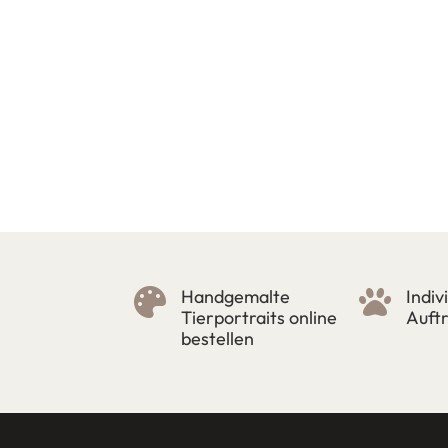
Handgemalte
Indiv


Tierportraits online
Auft
bestellen